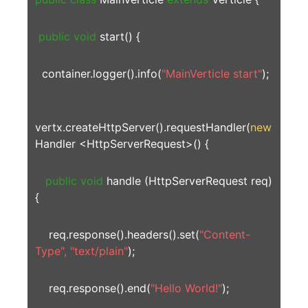
public void
start() {
container.logger().info(
"MainVerticle start"
);
vertx.createHttpServer().requestHandler(
new
Handler <HttpServerRequest>() {
public void
handle (HttpServerRequest req)
{
req.response().headers().set(
"Content-
Type", "text/plain"
);
req.response().end(
"Hello World!"
);