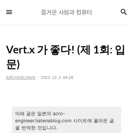
즐
검
메뉴
즐거운 사람과 컴퓨터
거
운
사
람
Vert.x 가 좋다! (제 1회: 입
과
컴
문)
퓨
터
ARCHIVE/JAVA
2013. 12. 2. 04:28
아래 글은 일본의 acro-
engineer.hatenablog.com 사이트에 올라온 글
을 번역한 것입니다.