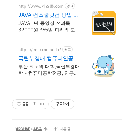
http://www.컴스쿨.com
광고
JAVA 컴스쿨닷컴 당일 신
청&결제시 기프티콘!
JAVA 1년 동영상 전과목
89,000원,365일 피씨와 모바
일 수강가능.
https://ce.pknu.ac.kr/
광고
국립부경대 컴퓨터인공지
능학부
부산 최초의 대학,국립부경대
학 - 컴퓨터공학전공, 인공지
능전공 : 과학기술정보통신부
소프트웨어중심대학 187억
선정
공감
구독하기
'
ARCHIVE
>
JAVA
' 카테고리의 다른 글