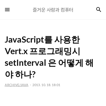
즐
검
메뉴
즐거운 사람과 컴퓨터
거
운
사
람
JavaScript를 사용한
과
컴
Vert.x 프로그래밍시
퓨
터
setInterval 은 어떻게 해
야 하나?
ARCHIVE/JAVA
2013. 10. 18. 18:01