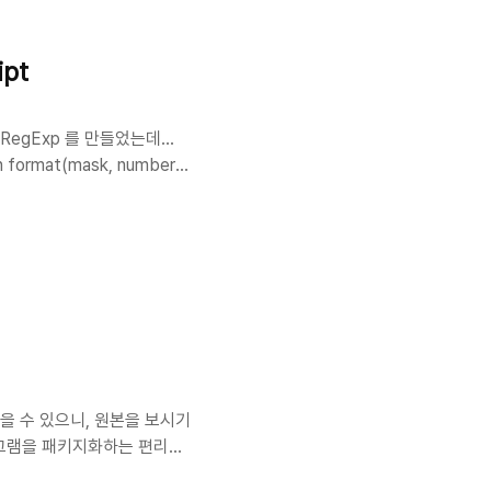
ipt
egExp 를 만들었는데...
rmat(mask, number) {
.length && is < s.length;
charAt(im); } return r; }
.56"
 있을 수 있으니, 원본을 보시기
로그램을 패키지화하는 편리한
드 환경에 친화적이고 편리합