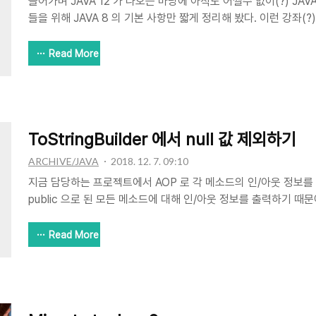
들어가며 JAVA 12 가 나오는 마당에 아직도 어쩔수 없이(?) JA
들을 위해 JAVA 8 의 기본 사항만 짧게 정리해 봤다. 이런 강좌(?
문에 확신할 수 는 없지만, 대략, 자바 초보부터 전문가 까지 두루
성하는 것이 목표다. 새로운 기능 JAVA 8 은 JAVA 의 중요한 릴
Read More
2014년에 최초 릴리즈 되었으며, 다음의 기능을 지원한다. Lambda 
Functional 프로그래밍이 일정 부분 가능해졌다. Method refe
사용할 수 있다. Default method - 인터페이스에서 기본 메소드를
ToStringBuilder 에서 null 값 제외하기
ARCHIVE/JAVA
2018. 12. 7. 09:10
지금 담당하는 프로젝트에서 AOP 로 각 메소드의 인/아웃 정보를
public 으로 된 모든 메소드에 대해 인/아웃 정보를 출력하기 때
수록 로그도 급격히 늘어 나는 구조다. 여러 이유로 인/아웃 정보를
null 인 값은 찍지 않아도 된다는 확답을 받아, 아래의 코드를 사용하
Read More
도록 처리 했다. log.info("[ARGS] {} ", ToStringBuilder.reflec
NotNullToStringStyle.NOT_NULL_STYLE)); class NotNul
ToStringStyle { public static final..