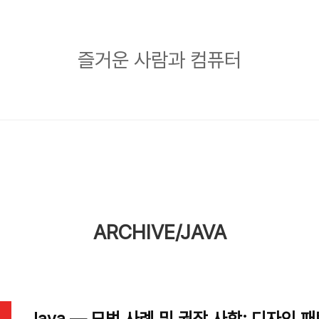
즐
즐거운 사람과 컴퓨터
거
운
사
람
과
컴
퓨
ARCHIVE/JAVA
터
Java — 모범 사례 및 권장 사항: 디자인 