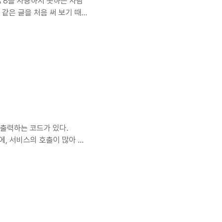
VA 8을 사용하지 못하는 사람
) 같은 글을 처음 써 보기 때
두루 읽고 이해할 수 있게 작
리즈 버전 중 하나를 말한다.
expression - 자바에서
rence - 함수를 파라메터로
 구현할 수 있다. New..
 출력하는 코드가 있다.
문에, 서비스의 호출이 많아 질
 포기 할 수 없는 상황에서
여 null 인 데이터는 제외하
tionToString(args,
lToStringStyle extends