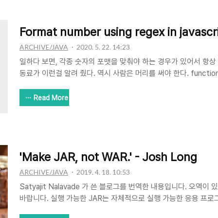
Format number using regex in javascr
ARCHIVE/JAVA
2020. 5. 22. 14:23
일하다 보면, 각종 숫자의 포맷을 맞춰야 하는 경우가 있어서 항상 R
동료가 이런걸 알려 줬다. 역시 사람은 머리를 써야 한다. function fo
var s = '' + number, r = ''; for (var im = 0, is = 0; im < mask
im++) { r += mask.charAt(im) == 'X' ? s.charAt(is++) : mask.
Read More
console.log(format('XX.XX.XX', 12345678)); // logs "12.34
console.log(format('XXX-XXXX', 12345678))..
'Make JAR, not WAR.' - Josh Long
ARCHIVE/JAVA
2019. 4. 18. 10:53
Satyajit Nalavade 가 쓴 블로그를 번역한 내용입니다. 오역이
바랍니다. 실행 가능한 JAR는 자체적으로 실행 가능한 응용 프
방법입니다. 이렇게 하면 종속성을 최소화할 수 있습니다. 클라우