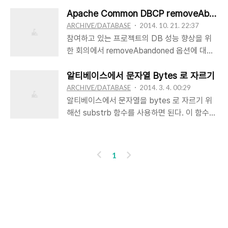
고 있는 것이 있습니다. 제휴사에서 제공한 DB
UNDO(Backword Recovery)장애발생시에
말함. 개념적단계 : 통합 모델링된 스키마. 즉,
정의서에 따라 PK, FK 를 설정해서 개발중이었
Apache Common DBCP removeAban
데이터베이스이 모든 변경사항을 취소하여 원래
DB 테이블을 말함. 내부적단계 : 데이터가 물리
는데, 테스트를 하던중 중대한 문제가 발생하였
ARCHIVE/DATABASE
2014. 10. 21. 22:37
의 데이터베이스의 내용을 복원 L..
적으로 저장된 형식 또는 컴퓨터 시스템을 말함.
습니다. PK 로 잡혀 있는 키 값이 제휴사 사정에
참여하고 있는 프로젝트의 DB 성능 향상을 위
의해 변경된다는 것입니다. 이 값이 변경되면,
한 회의에서 removeAbandoned 옵션에 대해
FK 로 연결되어 있는 모든 테이블의 데이터가
엔지니어간에 서로 다른 내용의 이야기를 하는
변경되어야 하는데, 오라클은 UPDATE
바람에 확인을 하느라 많은 시간이 소비 되었다.
알티베이스에서 문자열 Bytes 로 자르기
CASCADE 기능을 제공하지 않고 있어, 데이터
이 옵션은 아파치의 Common DBCP 에서 제
ARCHIVE/DATABASE
2014. 3. 4. 00:29
수정이 불가능 합니다. 이번만 그렇다면, 잠시
공하는 옵션으로 사이트에 잘 설명이 되어 있다.
알티베이스에서 문자열을 bytes 로 자르기 위
FK 제거하고 데이터 변경후 다시 FK 설정을 하
혹시 또 이 이슈로 문제가 될까하여, 정리해 놓
해선 substrb 함수를 사용하면 된다. 이 함수는
면 되는데, 제휴사에서 종종(혹은 자주) 서비스
는다. removeAbandoned - default false. -
아래와 같은 형식을 같는다. substrb('문자열',
개선을 위한 작업의 일환(?)으로 변경될 수 있다
Flag to remove abandoned connections if
시작위치, byte크기) substrb 함수를 사용할
고 합니다. 더군다나, 운영계 시스템에서는
they exceed the
경우 장점은 자르고자 하는 위치에 한글이 있어
이
다
1
DDL 에..
removeAbandonedTimout.
bytes 가 걸칠 경우, 자를 수 있는 바로 앞자까
전
음
(removeAbadonedTimeout 에 지정된 시간
지 자른 후 bytes에 맞춰 공백을 붙여주는 것이
이 지났을 때 버려진 연결을 제거한다.) - If set
다. 즉, 한글에 대한 신경을 쓸 필요가 없이 결과
to true a connection is consid..
값을 믿고 사용할 수 있다.
인기포스트