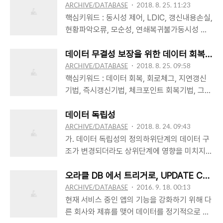
자성(Atomicity) : All or Nothing일관성
ARCHIVE/DATABASE
2018. 8. 25. 11:23
(Consistency) : 동일한 결과를 얻는다.고립성
핵심키워드 : 동시성 제어, LDIC, 갱신내용손실,
(Isolation) : 수행중인 트랜젝션에서 생성되는
현황파악오류, 모순성, 연쇄복귀불가동시성 제
연산 결과에 다른 트랜젝션이 접근 할 수 없다.
어(Concurrency Control)의 정의다중 사용자
영속성(Duration) : 성공으로 완료된 트랜젝션
환경을 지원하는 데이터베이스 시스템에서 여러
데이터 무결성 보장을 위한 데이터 회복의 
의 결과를 데이터베이스에 영구적으로 기록한
트랜젝션들이 동시에 성공적으로 실행할 수 있
ARCHIVE/DATABASE
2018. 8. 25. 09:58
다. 트랜젝션의 격리성트랜젝션의 격리 수준에
도록 지원하는 기능동시성 제어의 목적트랜젝션
핵심키워드 : 데이터 회복, 회로체그, 지연갱신
따라 바람직하지 않는 세 가지 읽기 연산이 발생
의 직렬성 보장데이터의 무결성 과 일관성 보장
기법, 즉시갱신기법, 체크포인트 회복기법, 그림
할 수 있다. 현상설명dirty read- 아직 커밋되지
동시성 제어를 하지 않을 경우 문제점갱신내용
자페이지 회복기법데이터 회복의 정의데이터베
않는 변경값을 읽는 것 - 트랜젝션 A가 x 를 x'
손실(Lost Update)현황파악오류(Dirty
이스를 장애 발생 이전의 일관된 상태로 복원하
데이터 독립성
로..
Read)모순성(Inconsistency)연쇄복귀불가
는 기법데이터 회복의 기본원칙요소개념데이터
ARCHIVE/DATABASE
2018. 8. 24. 09:43
(Cascading Rollback)갱신내용손실(Lost
데이터의 중복Archive 또는 Dump다른 저장장
가. 데이터 독립성의 정의하위단계의 데이터 구
Update)이전 트랜젝션이 데이터를 갱신한 후
치로 자료의 복사 또는 덤프 기록Log 또는
조가 변경되더라도 상위단계에 영향을 미치지
트랜젝션을 종료하기 전 다른 트랜젝션에서 데
Journal데이터가 변경될때마다 변경 내용을 로
않는 속성을 말함.데이터의 독립석을 보장하기
이터를 갱신하는 경우에 발생
그에 기록회복을 위한 조치구분개념
위해 하위단계의 구현내용을 추상화하여, 상위
오라클 DB 에서 트리거로, UPDATE CAS
Transaction1DATATransaction2Begin ..
REDO(Forward Recovery)장애발생시에 로
단계에서 인지하지 못하도록 하는 것임.(3단계
ARCHIVE/DATABASE
2016. 9. 18. 00:13
그에 기록된 가장 최근의 변경 사항을 재실행하
데이터베이스 구조) 나. 3단계 데이터베이스 구
현재 서비스 중인 앱의 기능을 강화하기 위해 다
여 데이터베이스의 내용을 복원 Archive 사본 +
조 기본 개념외부단계 : 사용자가 보는 DB 스키
른 회사와 제휴를 맺어 데이터를 정기적으로 받
Log = commit 후의 최종상태
마로 StoredProcedure 및 Query(질의어)를