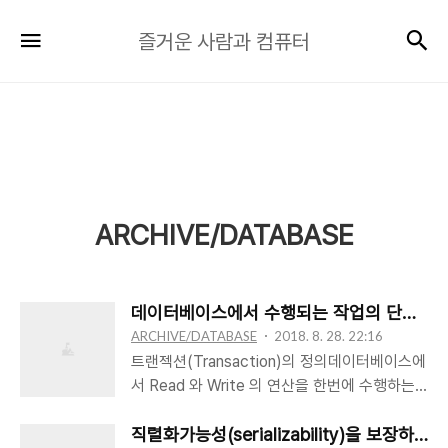
즐
검
메뉴
즐거운 사람과 컴퓨터
거
운
사
람
과
컴
퓨
ARCHIVE/DATABASE
터
데이터베이스에서 수행되는 작업의 단위인 트랜젝
ARCHIVE/DATABASE
2018. 8. 28. 22:16
트랜젝션(Transaction)의 정의데이터베이스에
서 Read 와 Write 의 연산을 한번에 수행하는
단위를 말함.데이터베이스에서 수행되는 작업의
논리적 단위를 말함. 트랜젝션의 특징 - ACID원
직렬화가능성(serializability)을 보장하기 ᄋ