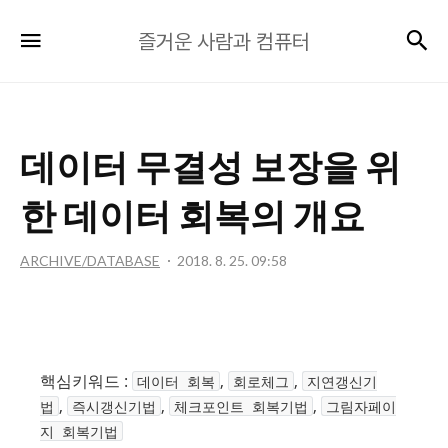
즐
검
메뉴
즐거운 사람과 컴퓨터
거
운
사
람
데이터 무결성 보장을 위
과
컴
한 데이터 회복의 개요
퓨
터
ARCHIVE/DATABASE
2018. 8. 25. 09:58
핵심키워드 :
,
,
데이터 회복
회로체그
지연갱신기
,
,
,
법
즉시갱신기법
체크포인트 회복기법
그림자페이
지 회복기법