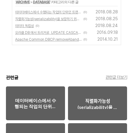
'
ARCHIVE
>
DATABASE
' 카테고리의 다른 글
2018.08.28
데이터베이스에서 수행되는 작업의 단위인 트랜젝션(transaction)의 개요
(0)
2018.08.25
직렬화가능성(serializability)을 보장하기 위한 동시성 제어의 개요
(0)
2018.08.24
데이터 독립성
(0)
2016.09.18
오라클 DB 에서 트리거로, UPDATE CASCADE 흉내내기
(0)
2014.10.21
Apache Common DBCP removeAbandoned 옵션 설명
(0)
관련글
관련글 더보기
데이터베이스에서 수
직렬화가능성
행되는 작업의 단위인
(serializability)을 보
트랜젝션
장하기 위한 동시성 제
(transaction)의 개요
어의 개요